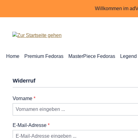
m Hauptinhalt springen
Zur Suche springen
Zur Hauptnavigation springen
Willkommen im adVi
Home
Premium Fedoras
MasterPiece Fedoras
Legend
Widerruf
Vorname
*
E-Mail-Adresse
*