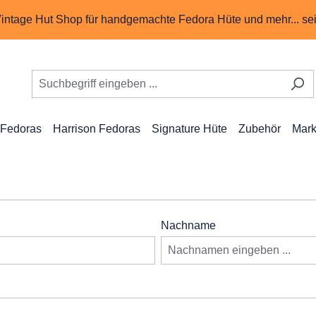
ntage Hut Shop für handgemachte Fedora Hüte und mehr... seit
 Fedoras
Harrison Fedoras
Signature Hüte
Zubehör
Mark
Nachname