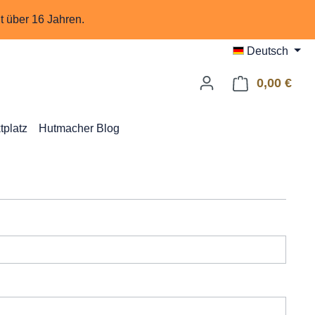
 über 16 Jahren.
Deutsch
0,00 €
Ware
tplatz
Hutmacher Blog