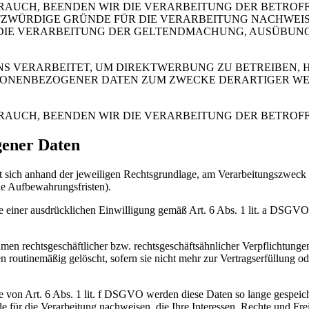
AUCH, BEENDEN WIR DIE VERARBEITUNG DER BETROFF
ZWÜRDIGE GRÜNDE FÜR DIE VERARBEITUNG NACHWEISE
 DIE VERARBEITUNG DER GELTENDMACHUNG, AUSÜBUN
 VERARBEITET, UM DIREKTWERBUNG ZU BETREIBEN, HA
RSONENBEZOGENER DATEN ZUM ZWECKE DERARTIGER WE
RAUCH, BEENDEN WIR DIE VERARBEITUNG DER BETROF
gener Daten
ich anhand der jeweiligen Rechtsgrundlage, am Verarbeitungszweck un
he Aufbewahrungsfristen).
einer ausdrücklichen Einwilligung gemäß Art. 6 Abs. 1 lit. a DSGVO w
hmen rechtsgeschäftlicher bzw. rechtsgeschäftsähnlicher Verpflichtunge
routinemäßig gelöscht, sofern sie nicht mehr zur Vertragserfüllung ode
 von Art. 6 Abs. 1 lit. f DSGVO werden diese Daten so lange gespeic
für die Verarbeitung nachweisen, die Ihre Interessen, Rechte und Frei