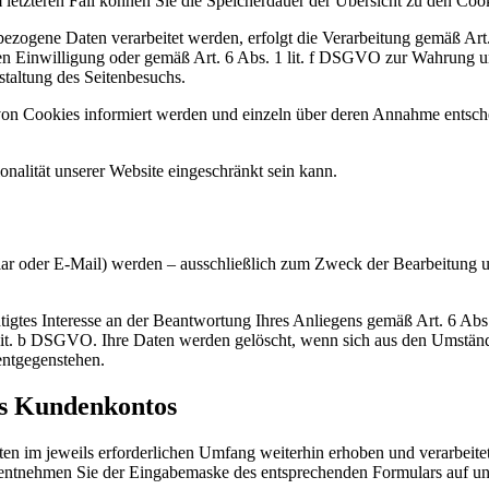
Im letzteren Fall können Sie die Speicherdauer der Übersicht zu den C
bezogene Daten verarbeitet werden, erfolgt die Verarbeitung gemäß Ar
ten Einwilligung oder gemäß Art. 6 Abs. 1 lit. f DSGVO zur Wahrung un
taltung des Seitenbesuchs.
n von Cookies informiert werden und einzeln über deren Annahme entsc
nalität unserer Website eingeschränkt sein kann.
r oder E-Mail) werden – ausschließlich zum Zweck der Bearbeitung un
htigtes Interesse an der Beantwortung Ihres Anliegens gemäß Art. 6 Abs.
 1 lit. b DSGVO. Ihre Daten werden gelöscht, wenn sich aus den Umständ
entgegenstehen.
es Kundenkontos
 im jeweils erforderlichen Umfang weiterhin erhoben und verarbeitet
, entnehmen Sie der Eingabemaske des entsprechenden Formulars auf un