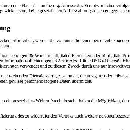
 durch eine Nachricht an die o.g. Adresse des Verantwortlichen erfo
bgewickelt sind, keine gesetzlichen Aufbewahrungsfristen entgegenstehen
lung
ecken erforderlich, werden die von uns erhobenen personenbezogenen 
geben.
ualisierungen für Waren mit digitalen Elementen oder für digitale Prod
n Informationspflichten gemäß Art. 6 Abs. 1 lit. c DSGVO persönlich z
erungen verwendet und zu diesem Zweck durch uns nur insoweit verarbei
n nachstehenden Dienstleister(n) zusammen, die uns ganz oder teilweise
onen gewisse personenbezogene Daten übermittelt.
nen ein gesetzliches Widerrufsrecht besteht, haben die Möglichkeit, de
ifizierung des zu widerrufenden Vertrags auch weitere personenbezog