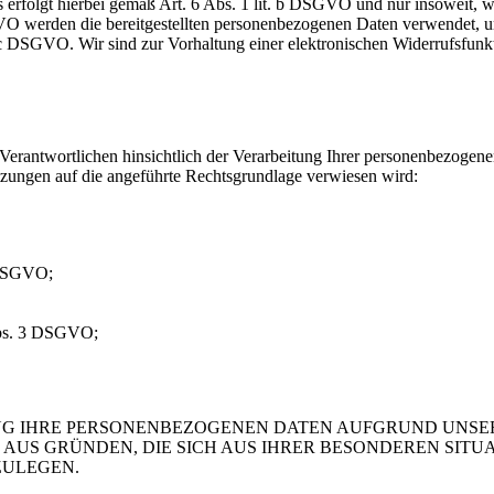
 erfolgt hierbei gemäß Art. 6 Abs. 1 lit. b DSGVO und nur insoweit, 
DSGVO werden die bereitgestellten personenbezogenen Daten verwendet, 
. c DSGVO. Wir sind zur Vorhaltung einer elektronischen Widerrufsfunkt
erantwortlichen hinsichtlich der Verarbeitung Ihrer personenbezogene
tzungen auf die angeführte Rechtsgrundlage verwiesen wird:
 DSGVO;
 Abs. 3 DSGVO;
G IHRE PERSONENBEZOGENEN DATEN AUFGRUND UNSER
, AUS GRÜNDEN, DIE SICH AUS IHRER BESONDEREN SIT
ZULEGEN.