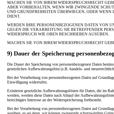
MACHEN SIE VON IHREM WIDERSPRUCHSRECHT GEBR
ABER VORBEHALTEN, WENN WIR ZWINGENDE SCHUT
UND GRUNDFREIHEITEN ÜBERWIEGEN, ODER WENN
DIENT.
WERDEN IHRE PERSONENBEZOGENEN DATEN VON UNS
GEGEN DIE VERARBEITUNG SIE BETREFFENDER PE
WIDERSPRUCH WIE OBEN BESCHRIEBEN AUSÜBEN.
MACHEN SIE VON IHREM WIDERSPRUCHSRECHT GEB
9) Dauer der Speicherung personenbezo
Die Dauer der Speicherung von personenbezogenen Daten bemisst s
gesetzlichen Aufbewahrungsfrist (z.B. handels- und steuerrechtlic
Bei der Verarbeitung von personenbezogenen Daten auf Grundlage 
Einwilligung widerrufen.
Existieren gesetzliche Aufbewahrungsfristen für Daten, die im Ra
werden, werden diese Daten nach Ablauf der Aufbewahrungsfristen 
berechtigtes Interesse an der Weiterspeicherung fortbesteht.
Bei der Verarbeitung von personenbezogenen Daten auf Grundlage
ausüben, es sei denn, wir können zwingende schutzwürdige Gründe 